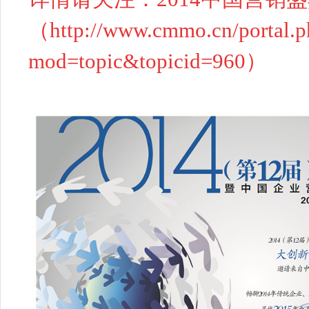
（
http://www.cmmo.cn/portal.
mod=topic&topicid=960
）